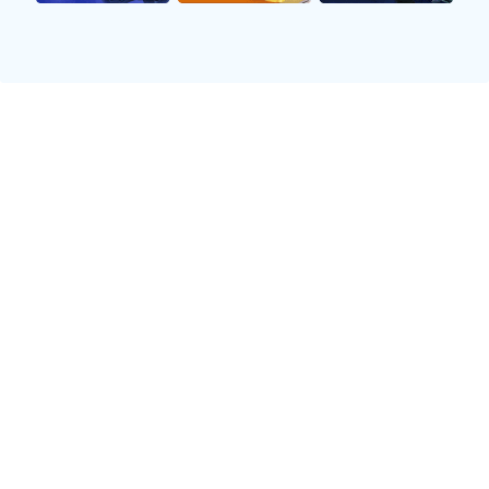
此外，随着比赛进程推进，体能消耗逐渐增
加，各选手在场上的移动速度有所下降，但他
们仍然保持着良好的反应质量。这表明，两支
球队在体能训练上都非常重视，为此类高强度
竞争做好了充分准备。
2、战术布置与调整
赛前，两支球队都制定了针对性的战术计划，
以求在比赛中取得优势。西安队主打灵活多
变，通过频繁变换线路来撕扯北京队的防线。
他们利用快速的小球和角度刁钻的大球组合，
使得对方难以预测下一步动作，从而创造更多
得分机会。
相比之下，北京队则采取稳扎稳打的方法，他
们注重控制节奏，通过稳定的底线抽击和巧妙
的网前进攻来牵制局面。随着比赛的发展，北
京队及时调整策略，加强了对西安队快攻点位
的盯防，试图遏制其进攻势头，这一改变收到