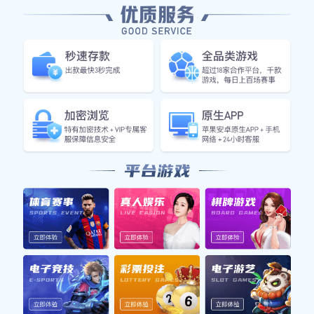
质与团队合作，以及对未来比赛的启示。这些
方面不仅是本场比赛的关键要素，也为广大羽
毛球爱好者提供了宝贵的学习经验。
1、选手速度与反应能力
在这场激烈的对决中，选手们的速度与反应能
力成为胜负的重要因素。西安队员以其快速灵
活的跑动著称，尤其是在接发球阶段，他们能
够迅速找到最佳位置，对来球做出准确判断。
而北京队则凭借稳健的基本功和敏捷的脚步移
动，在防守时也展现出了极高水平。
比赛中，不少瞬间让人印象深刻，比如西安队
的一次快速反击，他们通过连续几次短距离急
停加速，成功突破了北京队的防线。这种快速
反应不仅依赖于个人技巧，也体现了双方在日
常训练中的努力付出，让双方都能在关键时刻
抓住机会。