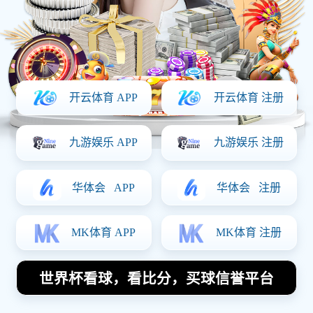
赛后分析：西安羽毛球队与北京
羽毛球队速度对决的精彩瞬间与
战术探讨
2025-12-09
本文将对西安羽毛球队与北京羽毛球队之间的
速度对决进行深入分析，探讨比赛中的精彩瞬
间及其背后的战术思考。通过对比赛过程的回
顾，我们可以看到两支球队在技术、心理和战
术上的较量，展现了羽毛球运动的魅力和深
度。文章将从四个方面进行详细阐述，包括选
手速度与反应能力、战术布置与调整、心理素