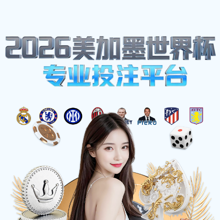
媒体报道
首页
媒体报道